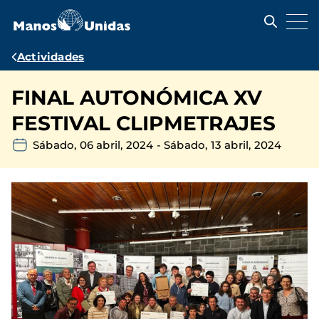
Pasar
al
contenido
principal
Ruta
Actividades
de
FINAL AUTONÓMICA XV
navegación
FESTIVAL CLIPMETRAJES
Sábado, 06 abril, 2024
-
Sábado, 13 abril, 2024