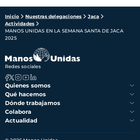
Ruta
Inicio
Nuestras delegaciones
Jaca
Actividades
de
MANOS UNIDAS EN LA SEMANA SANTA DE JACA
navegación
2025
Redes sociales
Navegación
Quienes somos
principal
Qué hacemos
Dónde trabajamos
Colabora
Actualidad
Información