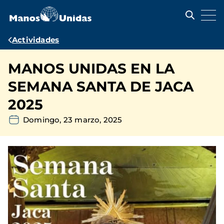
Pasar
al
contenido
principal
Ruta
Actividades
de
MANOS UNIDAS EN LA
navegación
SEMANA SANTA DE JACA
2025
Domingo, 23 marzo, 2025