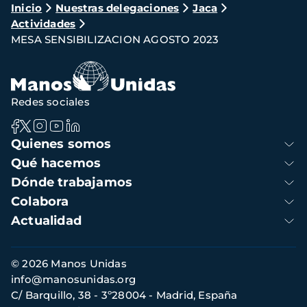
Ruta
Inicio
Nuestras delegaciones
Jaca
Actividades
de
MESA SENSIBILIZACION AGOSTO 2023
navegación
Redes sociales
Navegación
Quienes somos
principal
Qué hacemos
Dónde trabajamos
Colabora
Actualidad
Información
© 2026 Manos Unidas
de
info@manosunidas.org
contacto
C/ Barquillo, 38 - 3º28004 - Madrid, España