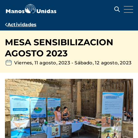
Pasar
al
contenido
principal
Ruta
Actividades
de
MESA SENSIBILIZACION
navegación
AGOSTO 2023
Viernes, 11 agosto, 2023
-
Sábado, 12 agosto, 2023