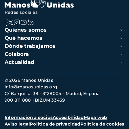
Redes sociales
Navegación
Quienes somos
principal
Qué hacemos
Dónde trabajamos
Colabora
Actualidad
Información
© 2026 Manos Unidas
de
info@manosunidas.org
contacto
C/ Barquillo, 38 - 3º28004 - Madrid, España
900 811 888
BIZUM 33439
Menú
Información a socios
Accesibilidad
Mapa web
secundario
Aviso legal
Política de privacidad
Política de cookies