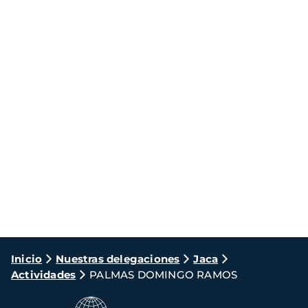
Ruta
Inicio
Nuestras delegaciones
Jaca
Actividades
PALMAS DOMINGO RAMOS
de
navegación