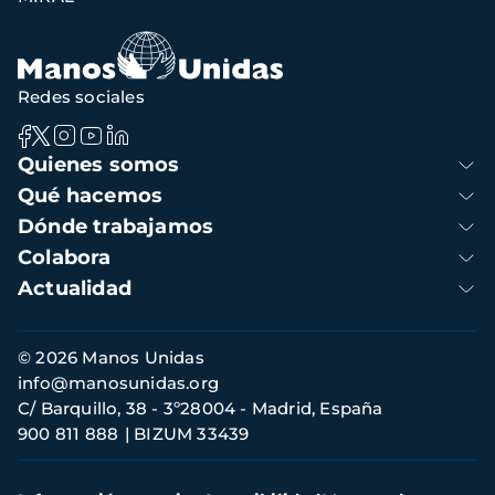
Redes sociales
Navegación
Quienes somos
principal
Qué hacemos
Dónde trabajamos
Colabora
Actualidad
Información
© 2026 Manos Unidas
de
info@manosunidas.org
contacto
C/ Barquillo, 38 - 3º28004 - Madrid, España
900 811 888
BIZUM 33439