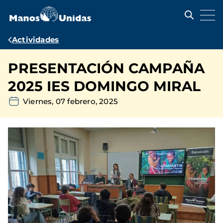
Pasar
al
contenido
principal
Ruta
Actividades
de
PRESENTACIÓN CAMPAÑA
navegación
2025 IES DOMINGO MIRAL
Viernes, 07 febrero, 2025