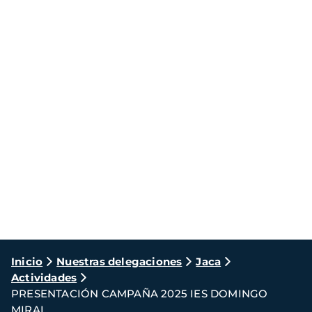
Ruta
Inicio
Nuestras delegaciones
Jaca
Actividades
de
PRESENTACIÓN CAMPAÑA 2025 IES DOMINGO
navegación
MIRAL