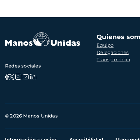
Navegación
Quienes so
principal
Equipo
Delegaciones
Transparencia
Redes sociales
Información
© 2026 Manos Unidas
de
contacto
Menú
Información a socios
Accesibilidad
Mapa we