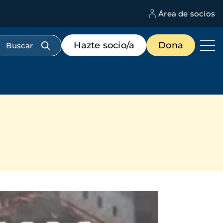
Área de socios
M
d
c
Menú
Hazte socio/a
Dona
d
de
us
destacados
cabecera