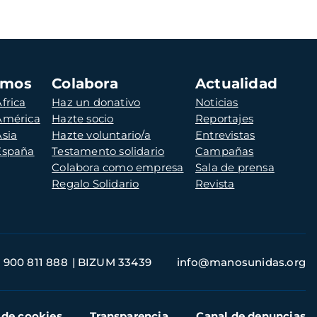
amos
Colabora
Actualidad
frica
Haz un donativo
Noticias
 América
Hazte socio
Reportajes
Asia
Hazte voluntario/a
Entrevistas
 España
Testamento solidario
Campañas
Colabora como empresa
Sala de prensa
Regalo Solidario
Revista
900 811 888
BIZUM 33439
info@manosunidas.org
 de cookies
Transparencia
Canal de denuncias