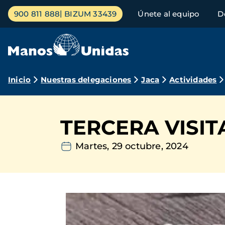
Pasar
Menú
900 811 888
BIZUM 33439
Únete al equipo
D
al
principal
contenido
principal
Ruta
Inicio
Nuestras delegaciones
Jaca
Actividades
de
navegación
TERCERA VISI
Martes, 29 octubre, 2024