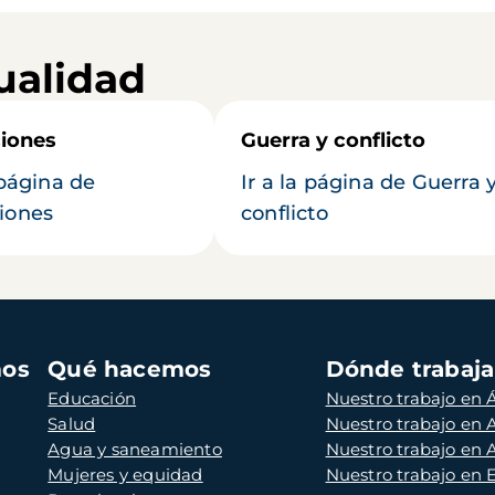
ualidad
iones
Guerra y conflicto
 página de
Ir a la página de Guerra 
iones
conflicto
mos
Qué hacemos
Dónde trabaj
Educación
Nuestro trabajo en Á
Salud
Nuestro trabajo en
Agua y saneamiento
Nuestro trabajo en 
Mujeres y equidad
Nuestro trabajo en