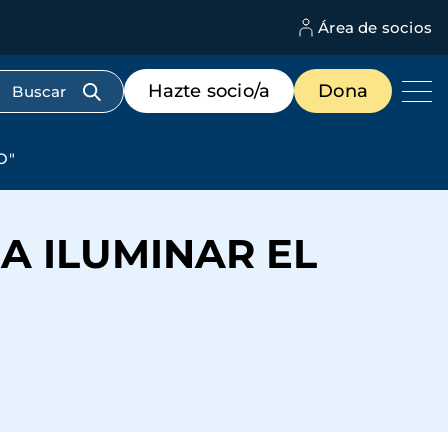
Área de socios
M
d
c
Menú
Hazte socio/a
Dona
d
de
us
destacados
cabecera
O"
A ILUMINAR EL