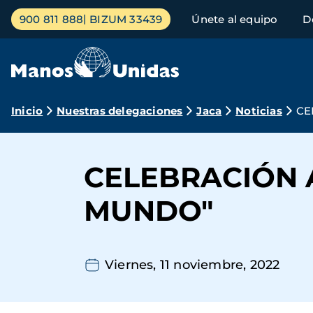
Pasar
Menú
900 811 888
BIZUM 33439
Únete al equipo
D
al
principal
contenido
principal
Ruta
Inicio
Nuestras delegaciones
Jaca
Noticias
CE
de
navegación
CELEBRACIÓN 
MUNDO"
Viernes, 11 noviembre, 2022