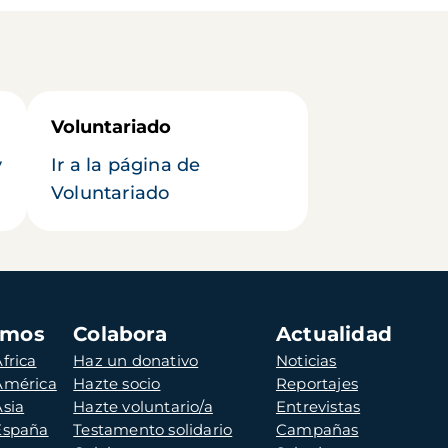
Voluntariado
y
Ir a la página de
Voluntariado
amos
Colabora
Actualidad
frica
Haz un donativo
Noticias
 América
Hazte socio
Reportajes
Asia
Hazte voluntario/a
Entrevistas
 España
Testamento solidario
Campañas