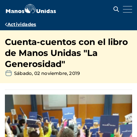
Pasar
al
contenido
principal
Ruta
Actividades
de
Cuenta-cuentos con el libro
navegación
de Manos Unidas "La
Generosidad"
Sábado, 02 noviembre, 2019