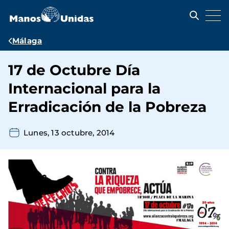
Pasar
al
contenido
principal
Ruta
Málaga
de
17 de Octubre Día
navegación
Internacional para la
Erradicación de la Pobreza
Lunes, 13 octubre, 2014