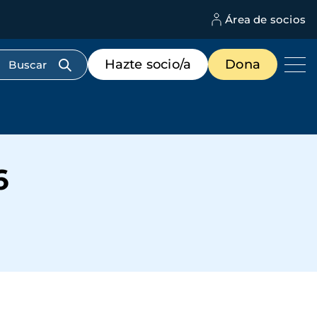
Área de socios
M
d
c
Menú
Hazte socio/a
Dona
d
de
us
destacados
cabecera
6