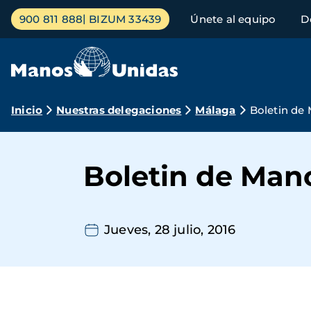
Pasar
Menú
900 811 888
BIZUM 33439
Únete al equipo
D
al
principal
contenido
principal
Ruta
Inicio
Nuestras delegaciones
Málaga
Boletin de 
de
navegación
Boletin de Mano
Jueves, 28 julio, 2016