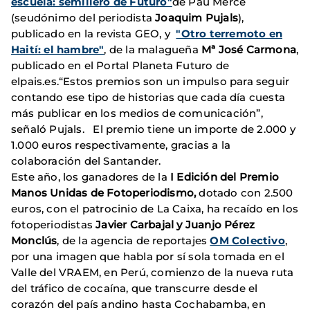
escuela: semillero de Futuro"
de Pau Mercé
(seudónimo del periodista
Joaquim Pujals
),
publicado en la revista GEO, y
"Otro terremoto en
Haití: el hambre"
, de la malagueña
Mª José Carmona
,
publicado en el Portal Planeta Futuro de
elpais.es.“Estos premios son un impulso para seguir
contando ese tipo de historias que cada día cuesta
más publicar en los medios de comunicación”,
señaló Pujals. El premio tiene un importe de 2.000 y
1.000 euros respectivamente, gracias a la
colaboración del Santander.
Este año, los ganadores de la
I Edición
del Premio
Manos Unidas de Fotoperiodismo,
dotado con 2.500
euros, con el patrocinio de La Caixa, ha recaído en los
fotoperiodistas
Javier Carbajal y Juanjo Pérez
Monclús
, de la agencia de reportajes
OM Colectivo
,
por una imagen que habla por sí sola tomada en el
Valle del VRAEM, en Perú, comienzo de la nueva ruta
del tráfico de cocaína, que transcurre desde el
corazón del país andino hasta Cochabamba, en