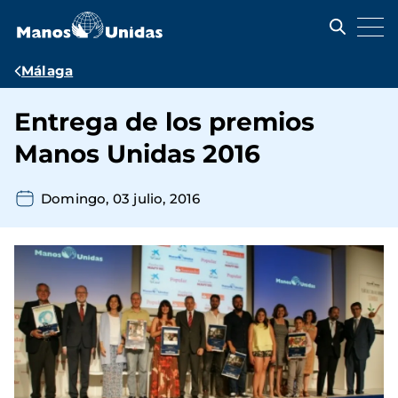
Pasar
al
contenido
principal
Ruta
Málaga
de
Entrega de los premios
navegación
Manos Unidas 2016
Domingo, 03 julio, 2016