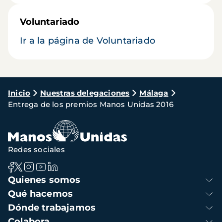
Voluntariado
Ir a la página de Voluntariado
Ruta
Inicio
Nuestras delegaciones
Málaga
Entrega de los premios Manos Unidas 2016
de
navegación
Redes sociales
Navegación
Quienes somos
principal
Qué hacemos
Dónde trabajamos
Colabora