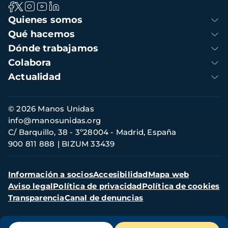
Navegación
Quienes somos
principal
Qué hacemos
Dónde trabajamos
Colabora
Actualidad
Información
© 2026 Manos Unidas
de
info@manosunidas.org
contacto
C/ Barquillo, 38 - 3º28004 - Madrid, España
900 811 888
BIZUM 33439
Menú
Información a socios
Accesibilidad
Mapa web
secundario
Aviso legal
Política de privacidad
Política de cookies
Transparencia
Canal de denuncias
Menú