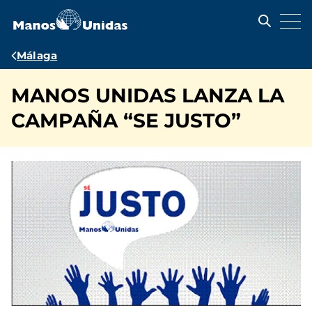
Pasar
al
contenido
principal
Ruta
Málaga
de
MANOS UNIDAS LANZA LA
navegación
CAMPAÑA “SE JUSTO”