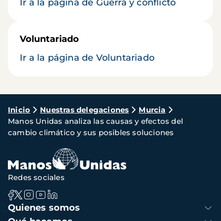
Ir a la página de Guerra y conflicto
Voluntariado
Ir a la página de Voluntariado
Ruta
Inicio
Nuestras delegaciones
Murcia
Manos Unidas analiza las causas y efectos del
de
cambio climático y sus posibles soluciones
navegación
Redes sociales
Navegación
Quienes somos
principal