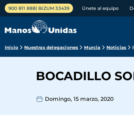
Pasar
Menú
900 811 888
BIZUM 33439
Únete al equipo
D
al
principal
contenido
principal
Ruta
Inicio
Nuestras delegaciones
Murcia
Noticias
de
navegación
BOCADILLO SO
Domingo, 15 marzo, 2020