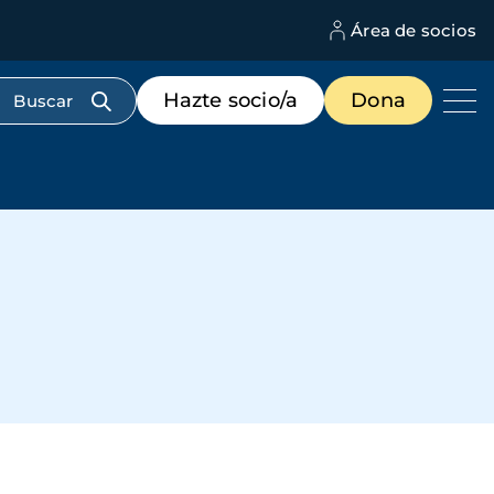
Área de socios
M
d
c
Menú
Hazte socio/a
Dona
d
de
us
destacados
cabecera