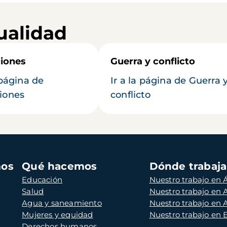
ualidad
iones
Guerra y conflicto
 página de
Ir a la página de Guerra 
iones
conflicto
mos
Qué hacemos
Dónde trabaj
Educación
Nuestro trabajo en Á
Salud
Nuestro trabajo en
Agua y saneamiento
Nuestro trabajo en 
Mujeres y equidad
Nuestro trabajo en
Derechos humanos