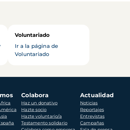
Voluntariado
y
Ir a la página de
Voluntariado
amos
Colabora
Actualidad
frica
Haz un donativo
Noticias
 América
Hazte socio
Reportajes
Asia
Hazte voluntario/a
Entrevistas
 España
Testamento solidario
Campañas
Colabora como empresa
Sala de prensa