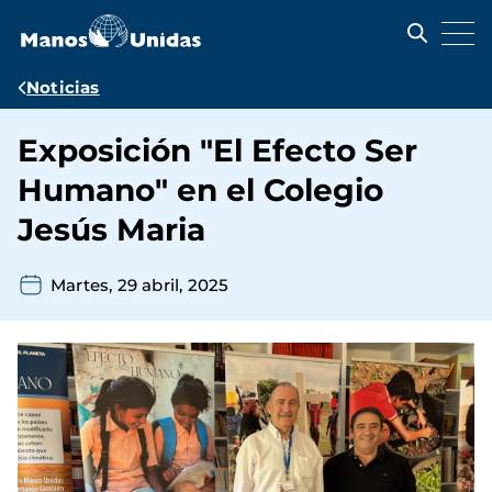
Pasar
al
contenido
principal
Ruta
Noticias
de
Exposición "El Efecto Ser
navegación
Humano" en el Colegio
Jesús Maria
Martes, 29 abril, 2025