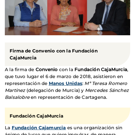
Firma de Convenio con la Fundación
CajaMurcia
A la firma de
Convenio
con la
Fundación CajaMurcia
,
que tuvo lugar el 6 de marzo de 2018, asistieron en
representación de
Manos Unidas
:
Mª Teresa Romero
Martínez
(delegación de Murcia) y
Mercedes Sánchez
Balsalobre
en representación de Cartagena.
Fundación CajaMurcia
La
Fundación Cajamurcia
es una organización sin
ánimo de lucro que quiere impulsar, de manera