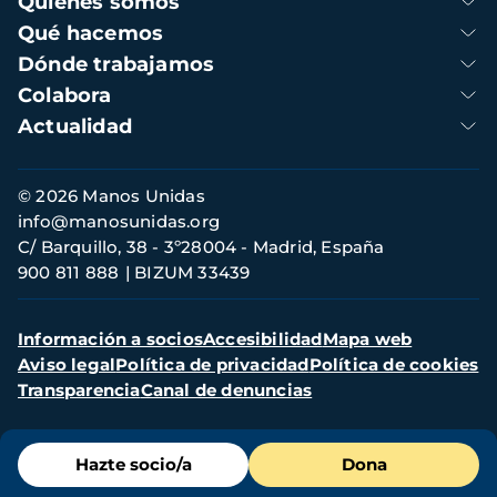
Quienes somos
principal
Qué hacemos
Dónde trabajamos
Colabora
Actualidad
Información
© 2026 Manos Unidas
de
info@manosunidas.org
contacto
C/ Barquillo, 38 - 3º28004 - Madrid, España
900 811 888
BIZUM 33439
Menú
Información a socios
Accesibilidad
Mapa web
secundario
Aviso legal
Política de privacidad
Política de cookies
Transparencia
Canal de denuncias
Menú
Hazte socio/a
Dona
de
destacados