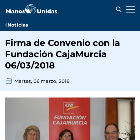
Pasar
al
contenido
principal
Ruta
Noticias
de
Firma de Convenio con la
navegación
Fundación CajaMurcia
06/03/2018
Martes, 06 marzo, 2018