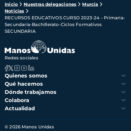
Ruta
Inicio
Nuestras delegaciones
Murcia
Noticias
de
RECURSOS EDUCATIVOS CURSO 2023-24 - Primaria-
navegación
Secundaria-Bachillerato-Ciclos Formativos
SECUNDARIA
Redes sociales
Navegación
Quienes somos
principal
Qué hacemos
Dónde trabajamos
Colabora
Actualidad
Información
© 2026 Manos Unidas