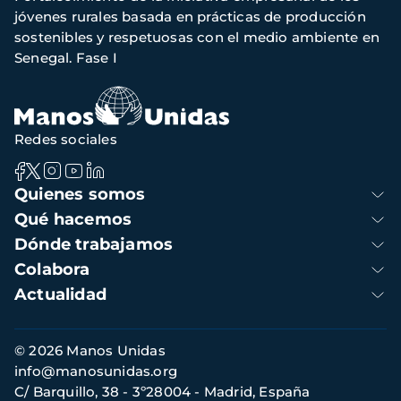
navegación
jóvenes rurales basada en prácticas de producción
sostenibles y respetuosas con el medio ambiente en
Senegal. Fase I
Redes sociales
Navegación
Quienes somos
principal
Qué hacemos
Dónde trabajamos
Colabora
Actualidad
Información
© 2026 Manos Unidas
de
info@manosunidas.org
contacto
C/ Barquillo, 38 - 3º28004 - Madrid, España