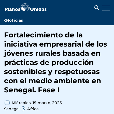
Pasar
al
contenido
principal
Ruta
Noticias
de
Fortalecimiento de la
navegación
iniciativa empresarial de los
jóvenes rurales basada en
prácticas de producción
sostenibles y respetuosas
con el medio ambiente en
Senegal. Fase I
Miércoles, 19 marzo, 2025
Senegal
África