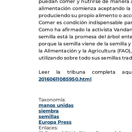
puedan comer y nutrirse de manera a
alimentación comienza aceptando la l
produciendo su propio alimento o acce
Comer es condición indispensable para 
Como ha afirmado la activista Vandan
semilla está la promesa del árbol ente
porque la semilla viene de la semilla y 
la Alimentación y la Agricultura (FAO
utilizando sobre todo sus semillas tra
Leer la tribuna completa aq
20160611085950.html
Taxonomía:
manos unidas
siembra
semillas
Europa Press
Enlaces: