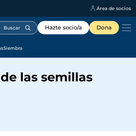
Área de socios
M
d
c
Menú
Hazte socio/a
Dona
d
de
us
destacados
cabecera
dasSiembra
de las semillas