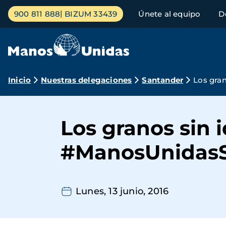
Pasar
Menú
900 811 888
BIZUM 33439
Únete al equipo
D
al
principal
contenido
principal
Ruta
Inicio
Nuestras delegaciones
Santander
Los gra
de
navegación
Los granos sin 
#ManosUnidas
Lunes, 13 junio, 2016