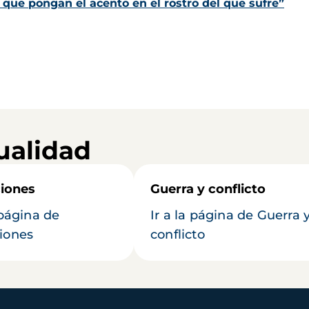
que pongan el acento en el rostro del que sufre”
ualidad
iones
Guerra y conflicto
 página de
Ir a la página de Guerra 
iones
conflicto