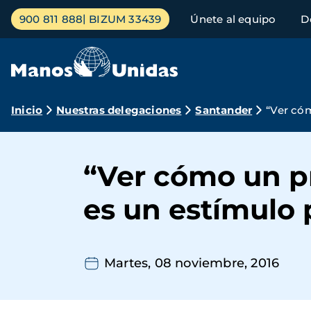
Pasar
Menú
900 811 888
BIZUM 33439
Únete al equipo
D
al
principal
contenido
principal
Ruta
Inicio
Nuestras delegaciones
Santander
“Ver cóm
de
navegación
“Ver cómo un p
es un estímulo 
Martes, 08 noviembre, 2016