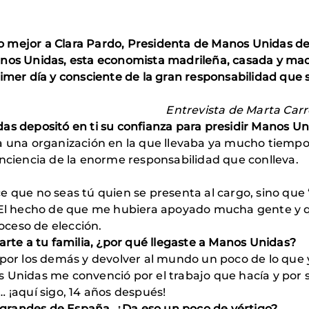
 mejor a Clara Pardo, Presidenta de Manos Unidas de
anos Unidas, esta economista madrileña, casada y madr
rimer día y consciente de la gran responsabilidad que 
Entrevista de Marta Ca
das depositó en ti su confianza para presidir Manos U
a una organización en la que llevaba ya mucho tiempo
onciencia de la enorme responsabilidad que conlleva.
?
 que no seas tú quien se presenta al cargo, sino que “
. El hecho de que me hubiera apoyado mucha gente y 
ceso de elección.
arte a tu familia, ¿por qué llegaste a Manos Unidas?
 por los demás y devolver al mundo un poco de lo que y
Unidas me convenció por el trabajo que hacía y por su 
 ¡aquí sigo, 14 años después!
grandes de España. ¿Da eso un poco de vértigo?