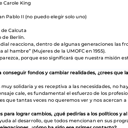
de Carole King
n Pablo II (no puedo elegir solo uno)
 de Calcuta
 de Berlín.
ndial reacciona, dentro de algunas generaciones las 
a al hambre” (Mujeres de la UMOFC en 1955).
rezca, porque eso significará que nuestra misión es
a conseguir fondos y cambiar realidades, ¿crees que la
s muy solidaria y es receptiva a las necesidades, no h
saje cale, es fundamental el esfuerzo de los profesi
ades que tantas veces no queremos ver y nos acercan 
para lograr cambios, ¿qué pedirías a los políticos y 
uda al desarrollo, que todos mencionan en sus progra
delegaciones, ¿cómo ha sido ese primer contacto?