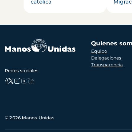
católica
Migrac
Navegación
Quienes so
principal
Equipo
Delegaciones
Transparencia
Redes sociales
Información
© 2026 Manos Unidas
de
contacto