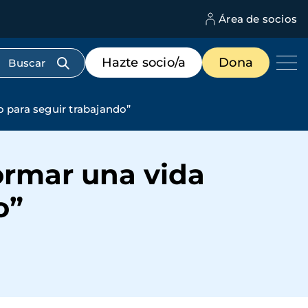
Área de socios
M
d
c
Menú
Hazte socio/a
Dona
d
de
us
destacados
cabecera
 para seguir trabajando”
ormar una vida
o”