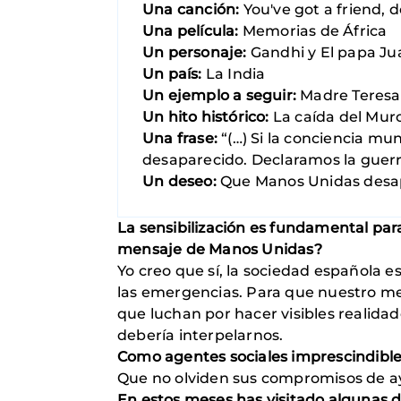
Una canción:
You've got a friend, 
Una película:
Memorias de África
Un personaje:
Gandhi y El papa Jua
Un país:
La India
Un ejemplo a seguir:
Madre Teresa
Un hito histórico:
La caída del Muro
Una frase:
“(…) Si la conciencia mu
desaparecido. Declaramos la guerr
Un deseo:
Que Manos Unidas desapa
La sensibilización es fundamental par
mensaje de Manos Unidas?
Yo creo que sí, la sociedad española e
las emergencias. Para que nuestro men
que luchan por hacer visibles realid
debería interpelarnos.
Como agentes sociales imprescindibles 
Que no olviden sus compromisos de ay
En estos meses has visitado algunas 