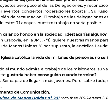
Proyectos pero poco el de las Delegaciones, y reconoz
r eventos, conciertos, “operaciones bocata”… Su ilusió
ambién de recaudación. El trabajo de las delegaciones 
in estos 71 apoyos, nuestro trabajo no sería posible.
n calando hondo en la sociedad, ¿destacarías alguno?
n Cracovia, en la JMJ, - “Él quiere nuestras manos p
u de Manos Unidas. Y, por supuesto, la encíclica Laudat
la Iglesia católica la vida de millones de personas no se
odo el mundo admira el trabajo de los misioneros, su val
 te gustaría haber conseguido cuando termine?
 Ser capaz de llegar a más jóvenes. Pero, sobre todo, 
.
amento de Comunicación.
vista de Manos Unidas nº 201
(octubre 2016-enero 201