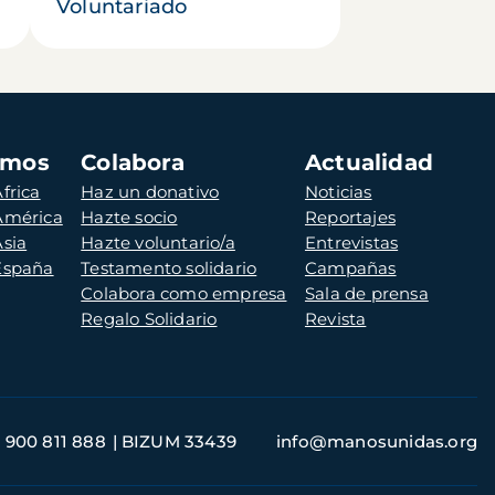
Voluntariado
amos
Colabora
Actualidad
frica
Haz un donativo
Noticias
 América
Hazte socio
Reportajes
Asia
Hazte voluntario/a
Entrevistas
 España
Testamento solidario
Campañas
Colabora como empresa
Sala de prensa
Regalo Solidario
Revista
900 811 888
BIZUM 33439
info@manosunidas.org