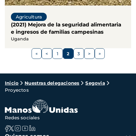
Agricultura
(2021) Mejora de la seguridad alimentaria
e ingresos de familias campesinas
Uganda
Paginación
<
1
2
3
>
Página
Página
Página
Página
Siguiente
anterior
página
Ruta
Inicio
Nuestras delegaciones
Segovia
Proyectos
de
navegación
Redes sociales
Navegación