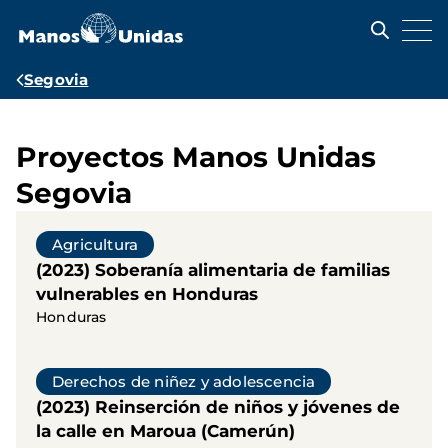
Pasar
al
contenido
principal
Ruta
Segovia
de
navegación
Proyectos Manos Unidas
Segovia
Agricultura
(2023) Soberanía alimentaria de familias
vulnerables en Honduras
Honduras
Derechos de niñez y adolescencia
(2023) Reinserción de niños y jóvenes de
la calle en Maroua (Camerún)