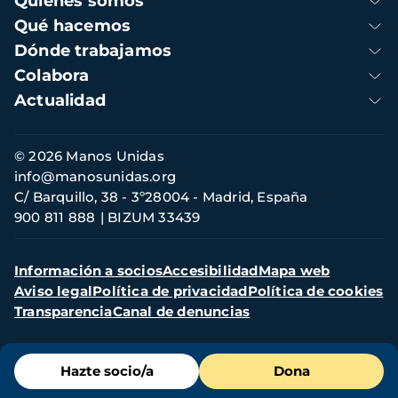
Quienes somos
principal
Qué hacemos
Dónde trabajamos
Colabora
Actualidad
Información
© 2026 Manos Unidas
de
info@manosunidas.org
contacto
C/ Barquillo, 38 - 3º28004 - Madrid, España
900 811 888
BIZUM 33439
Menú
Información a socios
Accesibilidad
Mapa web
secundario
Aviso legal
Política de privacidad
Política de cookies
Transparencia
Canal de denuncias
Menú
Hazte socio/a
Dona
de
destacados