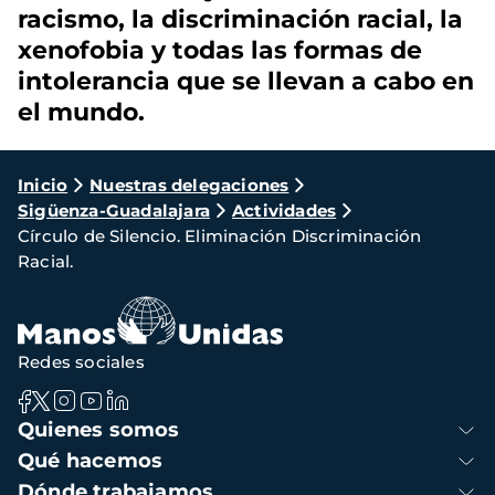
racismo, la discriminación racial, la
xenofobia y todas las formas de
intolerancia que se llevan a cabo en
el mundo.
Ruta
Inicio
Nuestras delegaciones
Sigüenza-Guadalajara
Actividades
de
Círculo de Silencio. Eliminación Discriminación
navegación
Racial.
Redes sociales
Navegación
Quienes somos
principal
Qué hacemos
Dónde trabajamos