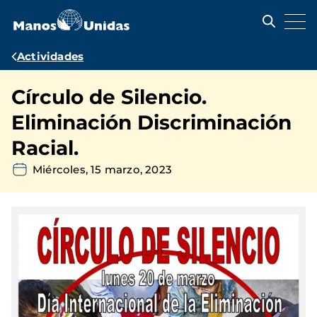
Pasar
al
contenido
principal
Ruta
Actividades
de
Círculo de Silencio.
navegación
Eliminación Discriminación
Racial.
Miércoles, 15 marzo, 2023