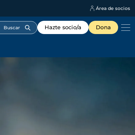
Área de socios
M
d
c
Menú
Hazte socio/a
Dona
d
de
us
destacados
cabecera