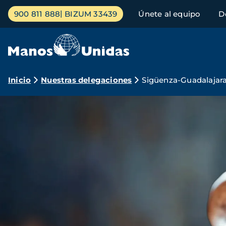
Pasar
Menú
900 811 888
BIZUM 33439
Únete al equipo
D
al
principal
contenido
principal
Ruta
Inicio
Nuestras delegaciones
Sigüenza-Guadalajar
de
navegación