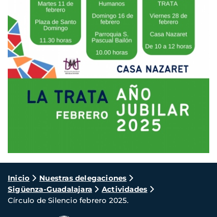
Ruta
Inicio
Nuestras delegaciones
Sigüenza-Guadalajara
Actividades
de
Círculo de Silencio febrero 2025.
navegación