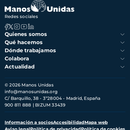
Redes sociales
Navegación
Quienes somos
principal
Qué hacemos
Dónde trabajamos
Colabora
Actualidad
Información
© 2026 Manos Unidas
de
info@manosunidas.org
contacto
C/ Barquillo, 38 - 3º28004 - Madrid, España
900 811 888
BIZUM 33439
Menú
Información a socios
Accesibilidad
Mapa web
secundario
Aviso legal
Política de privacidad
Política de cookies