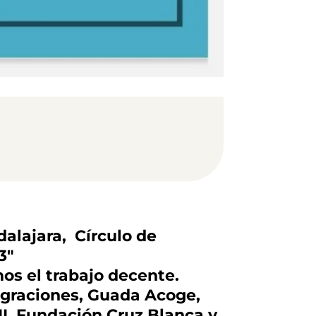
adalajara, Círculo de
3"
os el trabajo decente.
igraciones, Guada Acoge,
I, Fundación Cruz Blanca y