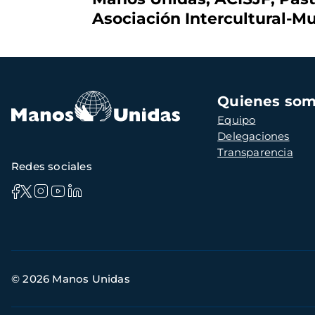
Asociación Intercultural-M
Navegación
Quienes so
principal
Equipo
Delegaciones
Transparencia
Redes sociales
Información
© 2026 Manos Unidas
de
contacto