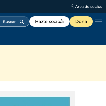
Área de socios
M
d
c
Menú
Hazte socio/a
Dona
d
de
us
destacados
cabecera