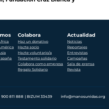
amos
Colabora
Actualidad
frica
Haz un donativo
Noticias
 América
Hazte socio
Reportajes
Asia
Hazte voluntario/a
Entrevistas
 España
Testamento solidario
Campañas
Colabora como empresa
Sala de prensa
Regalo Solidario
Revista
900 811 888
BIZUM 33439
info@manosunidas.org