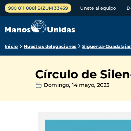
Pasar
Menú
900 811 888
BIZUM 33439
Únete al equipo
D
al
principal
contenido
principal
Ruta
Inicio
Nuestras delegaciones
Sigüenza-Guadalajar
de
navegación
Círculo de Sile
Domingo, 14 mayo, 2023