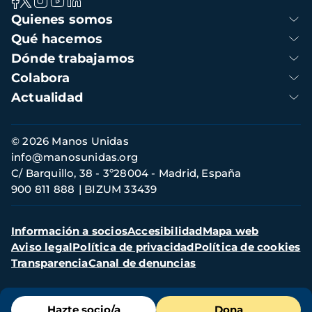
Navegación
Quienes somos
principal
Qué hacemos
Dónde trabajamos
Colabora
Actualidad
Información
© 2026 Manos Unidas
de
info@manosunidas.org
contacto
C/ Barquillo, 38 - 3º28004 - Madrid, España
900 811 888
BIZUM 33439
Menú
Información a socios
Accesibilidad
Mapa web
secundario
Aviso legal
Política de privacidad
Política de cookies
Transparencia
Canal de denuncias
Menú
Hazte socio/a
Dona