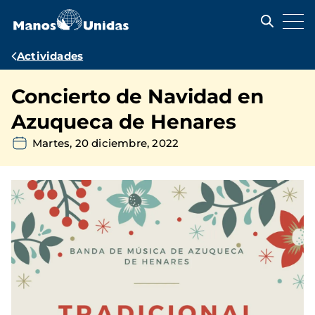
Pasar
al
contenido
principal
Ruta
Actividades
de
Concierto de Navidad en
navegación
Azuqueca de Henares
Martes, 20 diciembre, 2022