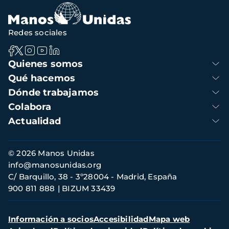
Redes sociales
Navegación
Quienes somos
principal
Qué hacemos
Dónde trabajamos
Colabora
Actualidad
Información
© 2026 Manos Unidas
de
info@manosunidas.org
contacto
C/ Barquillo, 38 - 3º28004 - Madrid, España
900 811 888
BIZUM 33439
Menú
Información a socios
Accesibilidad
Mapa web
secundario