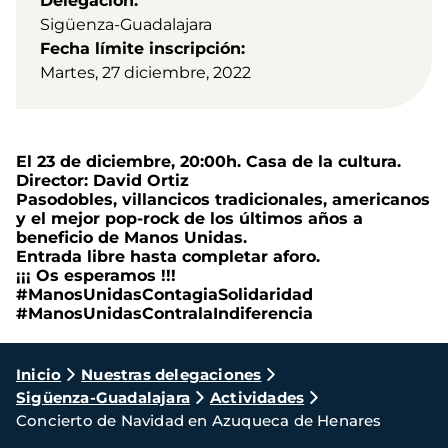
Delegación
Sigüenza-Guadalajara
Fecha límite inscripción
Martes, 27 diciembre, 2022
El 23 de diciembre, 20:00h. Casa de la cultura.
Director: David Ortiz
Pasodobles, villancicos tradicionales, americanos
y el mejor pop-rock de los últimos años a
beneficio de Manos Unidas.
Entrada libre hasta completar aforo.
¡¡¡ Os esperamos !!!
#ManosUnidasContagiaSolidaridad
#ManosUnidasContralaIndiferencia
Ruta
Inicio
Nuestras delegaciones
Sigüenza-Guadalajara
Actividades
de
Concierto de Navidad en Azuqueca de Henares
navegación