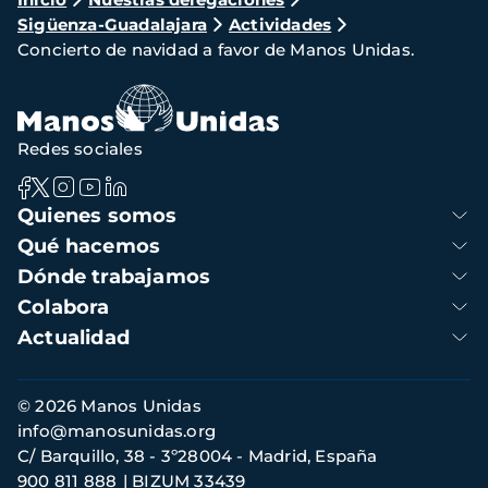
Ruta
Sigüenza-Guadalajara
Actividades
de
Concierto de navidad a favor de Manos Unidas.
navegación
Redes sociales
Navegación
Quienes somos
principal
Qué hacemos
Dónde trabajamos
Colabora
Actualidad
Información
© 2026 Manos Unidas
de
info@manosunidas.org
contacto
C/ Barquillo, 38 - 3º28004 - Madrid, España
900 811 888
BIZUM 33439