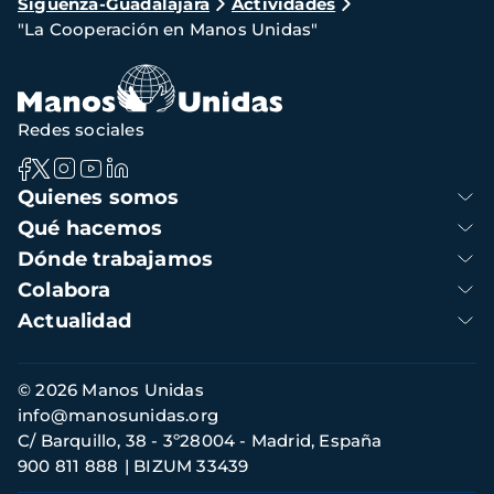
Sigüenza-Guadalajara
Actividades
de
"La Cooperación en Manos Unidas"
navegación
Redes sociales
Navegación
Quienes somos
principal
Qué hacemos
Dónde trabajamos
Colabora
Actualidad
Información
© 2026 Manos Unidas
de
info@manosunidas.org
contacto
C/ Barquillo, 38 - 3º28004 - Madrid, España
900 811 888
BIZUM 33439