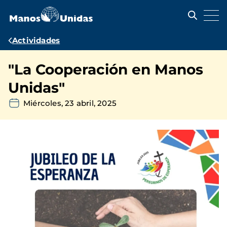
Pasar
al
contenido
principal
Ruta
Actividades
de
"La Cooperación en Manos
navegación
Unidas"
Miércoles, 23 abril, 2025