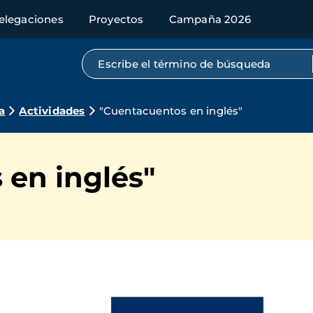
elegaciones
Proyectos
Campaña 2026
Búsqueda por texto completo
a
Actividades
"Cuentacuentos en inglés"
 en inglés"