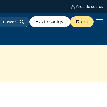
Área de socios
M
d
c
Menú
Hazte socio/a
Dona
d
de
us
destacados
cabecera