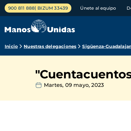
Pasar
Menú
900 811 888
BIZUM 33439
Únete al equipo
D
al
principal
contenido
principal
Ruta
Inicio
Nuestras delegaciones
Sigüenza-Guadalajar
de
navegación
"Cuentacuentos
Martes, 09 mayo, 2023