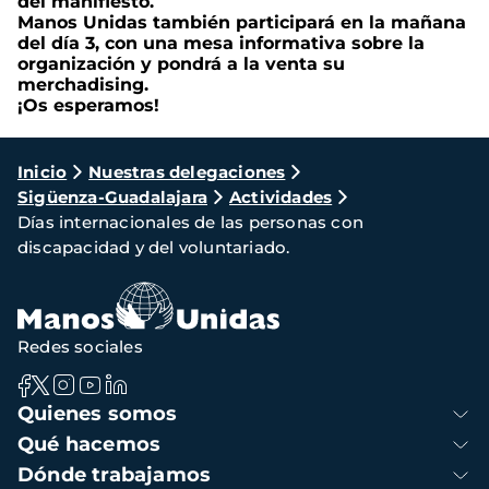
del manifiesto.
Manos Unidas también participará en la mañana
del día 3, con una mesa informativa sobre la
organización y pondrá a la venta su
merchadising.
¡Os esperamos!
Ruta
Inicio
Nuestras delegaciones
Sigüenza-Guadalajara
Actividades
de
Días internacionales de las personas con
navegación
discapacidad y del voluntariado.
Redes sociales
Navegación
Quienes somos
principal
Qué hacemos
Dónde trabajamos