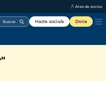
Área de socios
M
d
c
Menú
Hazte socio/a
Dona
d
de
us
destacados
cabecera
y"