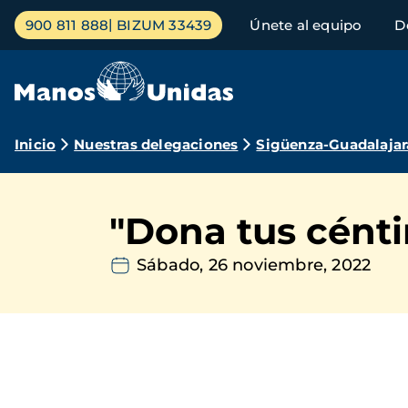
Pasar
Menú
900 811 888
BIZUM 33439
Únete al equipo
D
al
principal
contenido
principal
Ruta
Inicio
Nuestras delegaciones
Sigüenza-Guadalajar
de
navegación
"Dona tus cénti
Sábado, 26 noviembre, 2022