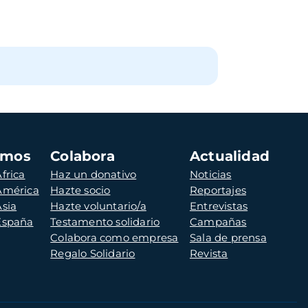
amos
Colabora
Actualidad
frica
Haz un donativo
Noticias
 América
Hazte socio
Reportajes
Asia
Hazte voluntario/a
Entrevistas
 España
Testamento solidario
Campañas
Colabora como empresa
Sala de prensa
Regalo Solidario
Revista