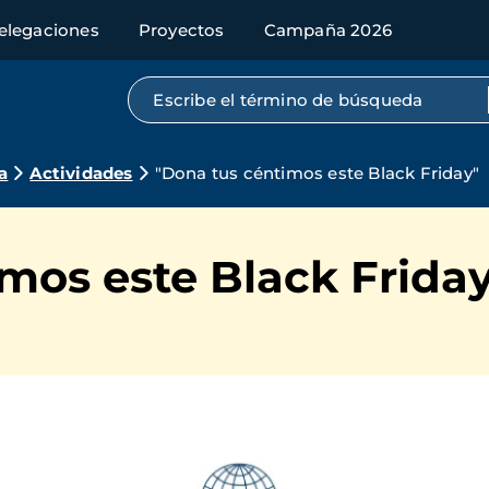
elegaciones
Proyectos
Campaña 2026
Búsqueda por texto completo
a
Actividades
"Dona tus céntimos este Black Friday"
mos este Black Frida