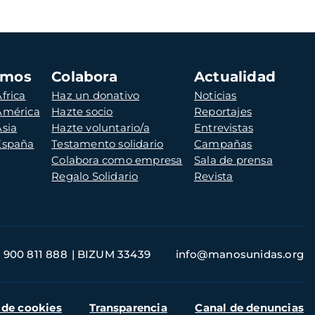
amos
Colabora
Actualidad
frica
Haz un donativo
Noticias
 América
Hazte socio
Reportajes
Asia
Hazte voluntario/a
Entrevistas
 España
Testamento solidario
Campañas
Colabora como empresa
Sala de prensa
Regalo Solidario
Revista
900 811 888
BIZUM 33439
info@manosunidas.org
 de cookies
Transparencia
Canal de denuncias