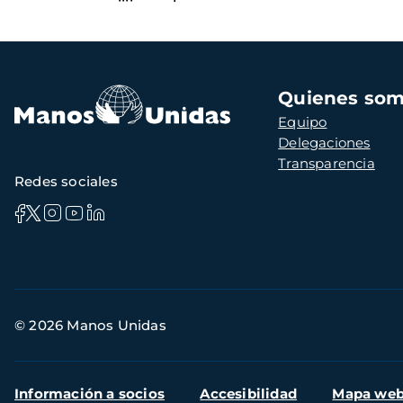
Navegación
Quienes so
principal
Equipo
Delegaciones
Transparencia
Redes sociales
Información
© 2026 Manos Unidas
de
contacto
Menú
Información a socios
Accesibilidad
Mapa we