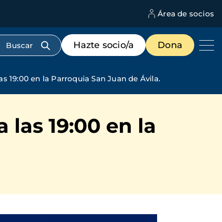
Área de socios
M
d
c
Menú
Hazte socio/a
Dona
d
de
us
destacados
cabecera
as 19:00 en la Parroquia San Juan de Ávila.
 las 19:00 en la