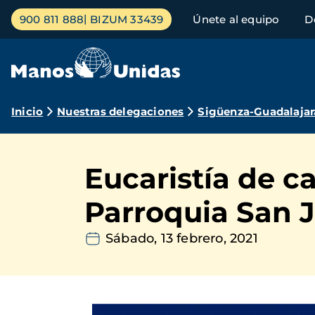
Pasar
Menú
900 811 888
BIZUM 33439
Únete al equipo
D
al
principal
contenido
principal
Ruta
Inicio
Nuestras delegaciones
Sigüenza-Guadalajar
de
navegación
Eucaristía de c
Parroquia San J
Sábado, 13 febrero, 2021