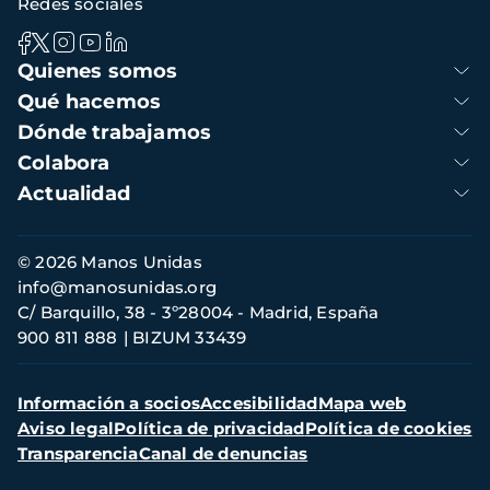
Redes sociales
Navegación
Quienes somos
principal
Qué hacemos
Dónde trabajamos
Colabora
Actualidad
Información
© 2026 Manos Unidas
de
info@manosunidas.org
contacto
C/ Barquillo, 38 - 3º28004 - Madrid, España
900 811 888
BIZUM 33439
Menú
Información a socios
Accesibilidad
Mapa web
secundario
Aviso legal
Política de privacidad
Política de cookies
Transparencia
Canal de denuncias