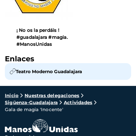
¡ No os la perdáis !
#guadalajara #magia.
#ManosUnidas
Enlaces
Teatro Moderno Guadalajara
Ruta
Inicio
Nuestras delegaciones
Sigüenza-Guadalajara
Actividades
de
Gala de magia 'Inocente'
navegación