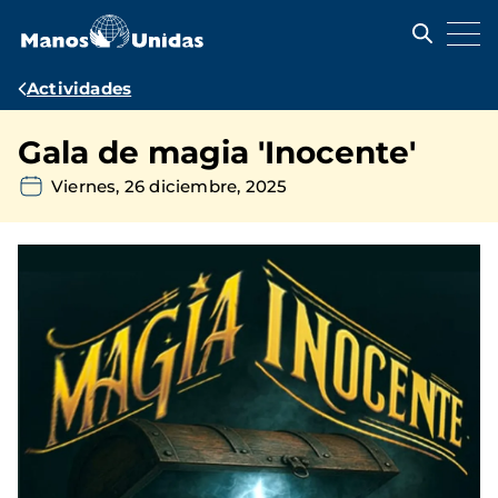
Pasar
al
contenido
principal
Ruta
Actividades
de
Gala de magia 'Inocente'
navegación
Viernes, 26 diciembre, 2025