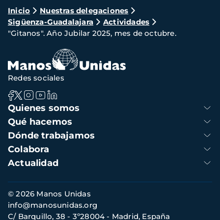
Ruta
Inicio
Nuestras delegaciones
Sigüenza-Guadalajara
Actividades
de
"Gitanos". Año Jubilar 2025, mes de octubre.
navegación
Redes sociales
Navegación
Quienes somos
principal
Qué hacemos
Dónde trabajamos
Colabora
Actualidad
Información
© 2026 Manos Unidas
de
info@manosunidas.org
contacto
C/ Barquillo, 38 - 3º28004 - Madrid, España