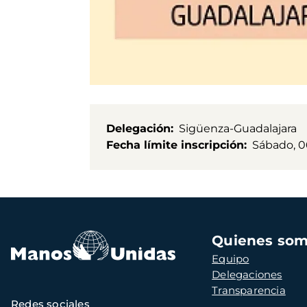
Delegación
Sigüenza-Guadalajara
Fecha límite inscripción
Sábado, 06
Navegación
Quienes so
principal
Equipo
Delegaciones
Transparencia
Redes sociales