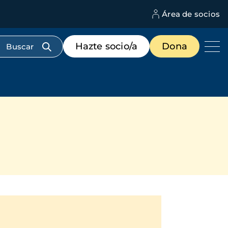
Área de socios
M
d
c
Menú
Hazte socio/a
Dona
d
de
us
destacados
cabecera