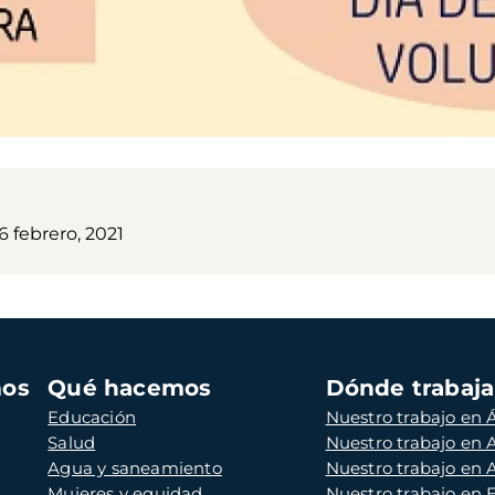
 febrero, 2021
mos
Qué hacemos
Dónde trabaj
Educación
Nuestro trabajo en Á
Salud
Nuestro trabajo en
Agua y saneamiento
Nuestro trabajo en 
Mujeres y equidad
Nuestro trabajo en