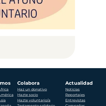
amos
Colabora
Actualidad
frica
Haz un donativo
Noticias
 América
Hazte socio
Reportajes
Asia
Hazte voluntario/a
Entrevistas
 España
Testamento solidario
Campañas