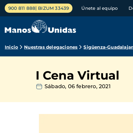
Pasar
Menú
900 811 888
BIZUM 33439
Únete al equipo
D
al
principal
contenido
principal
Ruta
Inicio
Nuestras delegaciones
Sigüenza-Guadalajar
de
navegación
I Cena Virtual
Sábado, 06 febrero, 2021