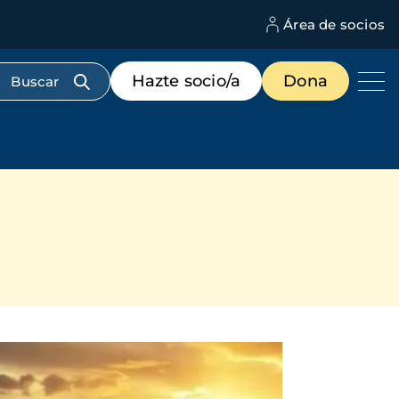
Área de socios
M
d
c
Menú
Hazte socio/a
Dona
d
de
us
destacados
cabecera