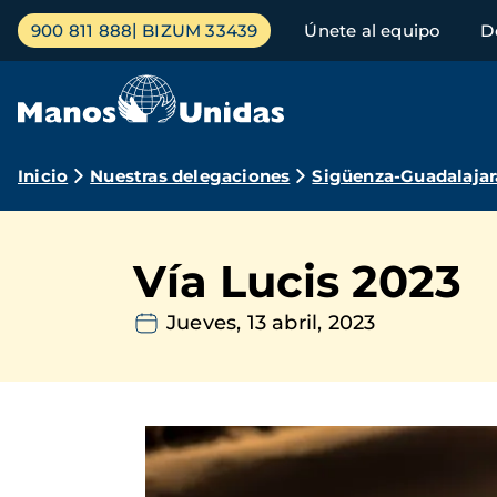
Pasar
Menú
900 811 888
BIZUM 33439
Únete al equipo
D
al
principal
contenido
principal
Ruta
Inicio
Nuestras delegaciones
Sigüenza-Guadalajar
de
navegación
Vía Lucis 2023
Jueves, 13 abril, 2023