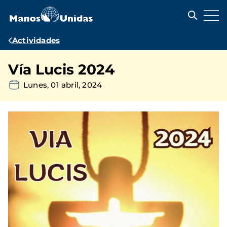
Pasar
al
contenido
principal
Ruta
Actividades
de
Vía Lucis 2024
navegación
Lunes, 01 abril, 2024