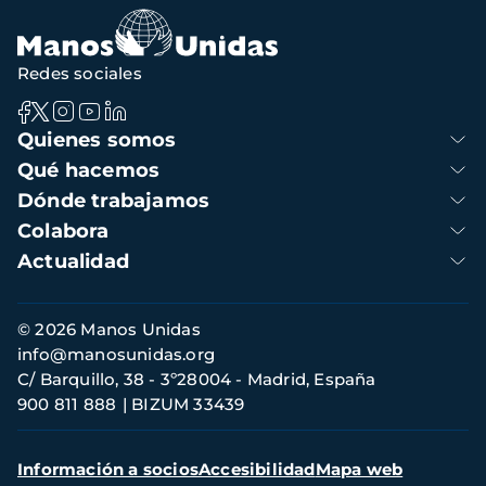
Redes sociales
Navegación
Quienes somos
principal
Qué hacemos
Dónde trabajamos
Colabora
Actualidad
Información
© 2026 Manos Unidas
de
info@manosunidas.org
contacto
C/ Barquillo, 38 - 3º28004 - Madrid, España
900 811 888
BIZUM 33439
Menú
Información a socios
Accesibilidad
Mapa web