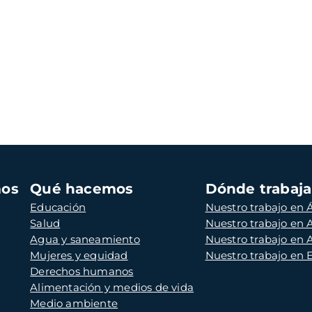
mos
Qué hacemos
Dónde trabaj
Educación
Nuestro trabajo en Á
Salud
Nuestro trabajo en
Agua y saneamiento
Nuestro trabajo en 
Mujeres y equidad
Nuestro trabajo en
Derechos humanos
Alimentación y medios de vida
Medio ambiente