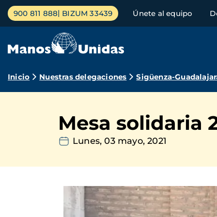
Pasar
Menú
900 811 888
BIZUM 33439
Únete al equipo
D
al
principal
contenido
principal
Ruta
Inicio
Nuestras delegaciones
Sigüenza-Guadalajar
de
navegación
Mesa solidaria 
Lunes, 03 mayo, 2021