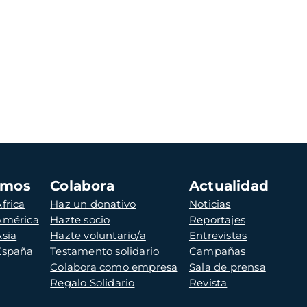
amos
Colabora
Actualidad
frica
Haz un donativo
Noticias
 América
Hazte socio
Reportajes
Asia
Hazte voluntario/a
Entrevistas
 España
Testamento solidario
Campañas
Colabora como empresa
Sala de prensa
Regalo Solidario
Revista