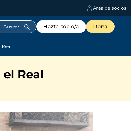
Área de socios
M
d
c
Menú
Hazte socio/a
Dona
d
de
us
destacados
cabecera
l Real
 el Real