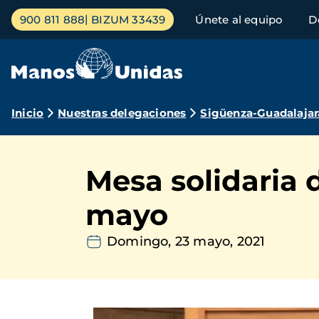
Pasar
Menú
900 811 888
BIZUM 33439
Únete al equipo
D
al
principal
contenido
principal
Ruta
Inicio
Nuestras delegaciones
Sigüenza-Guadalajar
de
navegación
Mesa solidaria
mayo
Domingo, 23 mayo, 2021