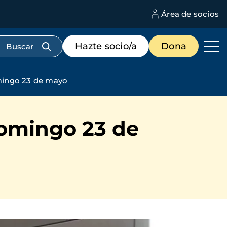
Área de socios
M
d
c
Menú
Hazte socio/a
Dona
d
de
us
destacados
cabecera
omingo 23 de mayo
domingo 23 de