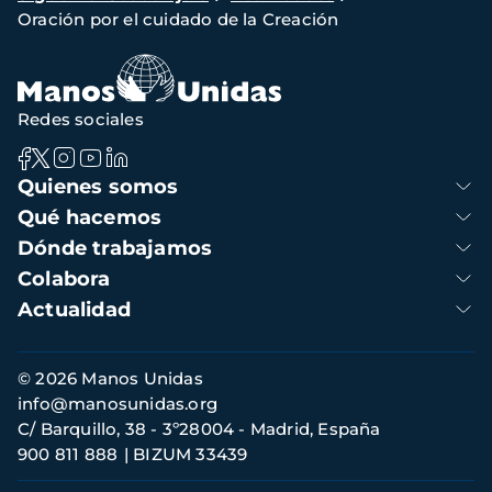
de
Oración por el cuidado de la Creación
navegación
Redes sociales
Navegación
Quienes somos
principal
Qué hacemos
Dónde trabajamos
Colabora
Actualidad
Información
© 2026 Manos Unidas
de
info@manosunidas.org
contacto
C/ Barquillo, 38 - 3º28004 - Madrid, España
900 811 888
BIZUM 33439