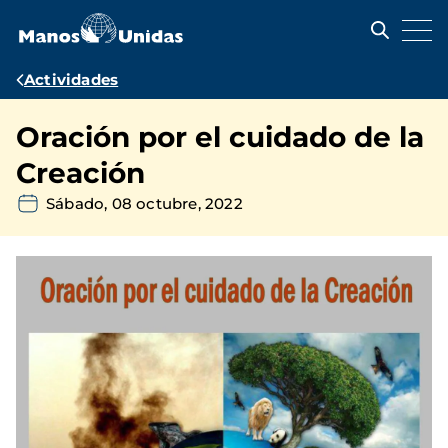
Pasar
al
contenido
principal
Ruta
Actividades
de
Oración por el cuidado de la
navegación
Creación
Sábado, 08 octubre, 2022