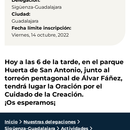
Delegación
Sigüenza-Guadalajara
Ciudad
Guadalajara
Fecha límite inscripción
Viernes, 14 octubre, 2022
Hoy a las 6 de la tarde, en el parque
Huerta de San Antonio, junto al
torreón pentagonal de Álvar Fáñez,
tendrá lugar la Oración por el
Cuidado de la Creación.
¡Os esperamos¡
Ruta
Inicio
Nuestras delegaciones
Sigüenza-Guadalajara
Actividades