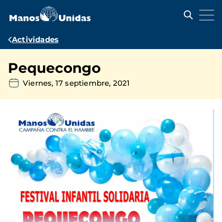
Pasar
al
contenido
principal
Ruta
Actividades
de
Pequecongo
navegación
Viernes, 17 septiembre, 2021