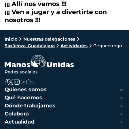
¡¡¡ Allí nos vemos !!!
¡¡¡ Ven a jugar y a divertirte con
nosotros !!!
Ruta
Inicio
Nuestras delegaciones
Sigüenza-Guadalajara
Actividades
Pequecongo
de
navegación
Redes sociales
Navegación
Quienes somos
principal
Qué hacemos
Dónde trabajamos
Colabora
Actualidad