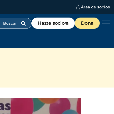
Área de socios
M
d
c
Menú
Hazte socio/a
Dona
d
de
us
destacados
cabecera