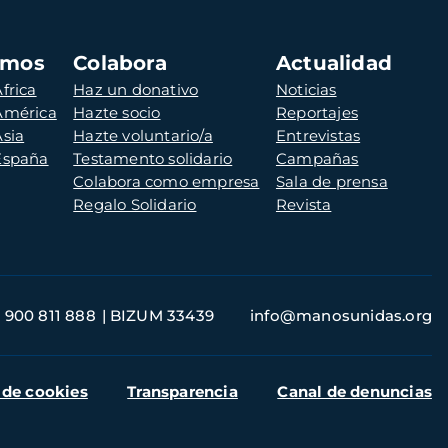
amos
Colabora
Actualidad
frica
Haz un donativo
Noticias
 América
Hazte socio
Reportajes
Asia
Hazte voluntario/a
Entrevistas
 España
Testamento solidario
Campañas
Colabora como empresa
Sala de prensa
Regalo Solidario
Revista
900 811 888
BIZUM 33439
info@manosunidas.org
 de cookies
Transparencia
Canal de denuncias