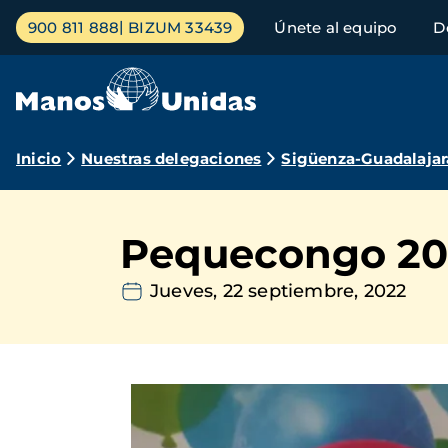
Pasar
Menú
900 811 888
BIZUM 33439
Únete al equipo
D
al
principal
contenido
principal
Ruta
Inicio
Nuestras delegaciones
Sigüenza-Guadalajar
de
navegación
Pequecongo 20
Jueves, 22 septiembre, 2022