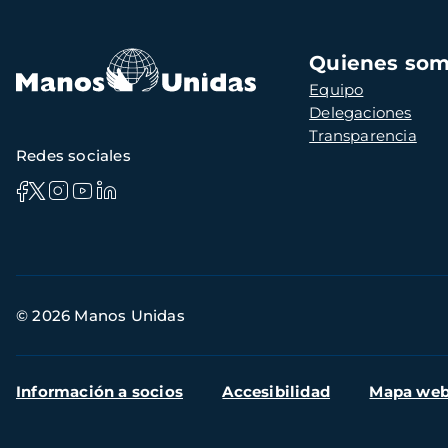
Navegación
Quienes so
principal
Equipo
Delegaciones
Transparencia
Redes sociales
Información
© 2026 Manos Unidas
de
contacto
Menú
Información a socios
Accesibilidad
Mapa we
secundario