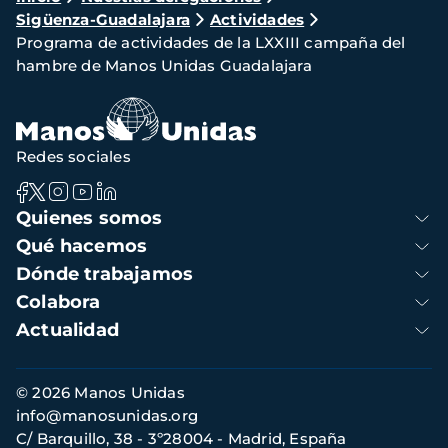
Sigüenza-Guadalajara
Actividades
de
Programa de actividades de la LXXIII campaña del
navegación
hambre de Manos Unidas Guadalajara
Redes sociales
Navegación
Quienes somos
principal
Qué hacemos
Dónde trabajamos
Colabora
Actualidad
Información
© 2026 Manos Unidas
de
info@manosunidas.org
contacto
C/ Barquillo, 38 - 3º28004 - Madrid, España