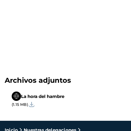
Archivos adjuntos
La hora del hambre
(1.15 MB)
Ruta
Inicio
Nuestras delegaciones