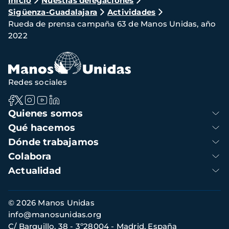
Ruta
Inicio
Nuestras delegaciones
Sigüenza-Guadalajara
Actividades
de
Rueda de prensa campaña 63 de Manos Unidas, año
navegación
2022
Redes sociales
Navegación
Quienes somos
principal
Qué hacemos
Dónde trabajamos
Colabora
Actualidad
Información
© 2026 Manos Unidas
de
info@manosunidas.org
contacto
C/ Barquillo, 38 - 3º28004 - Madrid, España