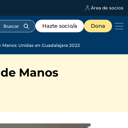
Área de socios
M
d
c
Menú
Hazte socio/a
Dona
d
de
us
destacados
cabecera
de Manos Unidas en Guadalajara 2022
o de Manos