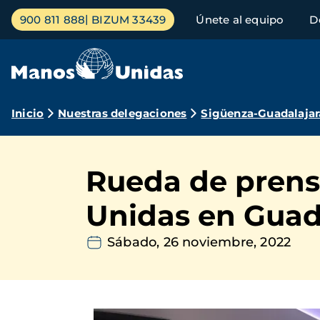
Pasar
Menú
900 811 888
BIZUM 33439
Únete al equipo
D
al
principal
contenido
principal
Ruta
Inicio
Nuestras delegaciones
Sigüenza-Guadalajar
de
navegación
Rueda de prensa
Unidas en Guad
Sábado, 26 noviembre, 2022