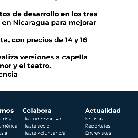
s de desarrollo en los tres
n en Nicaragua para mejorar
ta, con precios de 14 y 16
aliza versiones a capella
or y el teatro.
encia
amos
Colabora
Actualidad
frica
Haz un donativo
Noticias
 América
Hazte socio
Reportajes
Asia
Hazte voluntario/a
Entrevistas