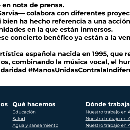
 en nota de prensa.
rvia— colabora con diferentes proyecto
i bien ha hecho referencia a una acció
unidades en la que están inmersos.
ese concierto benéfico ya están a la ven
rtística española nacida en 1995, que re
los, combinando la música vocal, el hum
daridad #ManosUnidasContralaIndifer
mos
Qué hacemos
Dónde trabaj
Educación
Nuestro trabajo en Á
Salud
Nuestro trabajo en
Agua y saneamiento
Nuestro trabajo en 