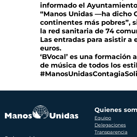
informado el Ayuntamiento
“Manos Unidas —ha dicho Ga
continentes más pobres”, s
la red sanitaria de 74 com
Las entradas para asistir a 
euros.
‘BVocal’ es una formación a
de música de todos los esti
#ManosUnidasContagiaSoli
Navegación
Quienes so
principal
Equipo
Delegaciones
Transparencia