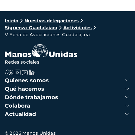
Ruta
Inicio
Nuestras delegaciones
Sigüenza-Guadalajara
Actividades
de
V Feria de Asociaciones Guadalajara
navegación
Redes sociales
Navegación
Quienes somos
principal
Qué hacemos
Dónde trabajamos
Colabora
Actualidad
Información
© 2026 Manos Unidas