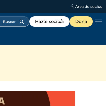
Área de socios
M
d
c
Menú
Hazte socio/a
Dona
d
de
us
destacados
cabecera