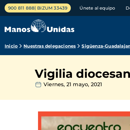
Pasar
Menú
900 811 888
BIZUM 33439
Únete al equipo
D
al
principal
contenido
principal
Ruta
Inicio
Nuestras delegaciones
Sigüenza-Guadalajar
de
navegación
Vigilia diocesa
Viernes, 21 mayo, 2021