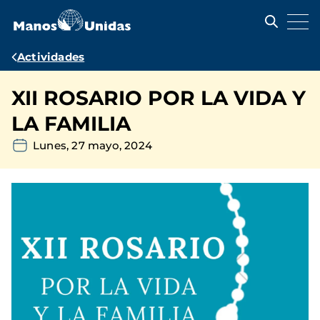
Pasar
al
contenido
principal
Ruta
Actividades
de
XII ROSARIO POR LA VIDA Y
navegación
LA FAMILIA
Lunes, 27 mayo, 2024