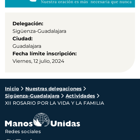
Delegación
Sigüenza-Guadalajara
Ciudad
Guadalajara
Fecha límite inscripción
Viernes, 12 julio, 2024
Ruta
Inicio
Nuestras delegaciones
Sigüenza-Guadalajara
Actividades
de
XII ROSARIO POR LA VIDA Y LA FAMILIA
navegación
Redes sociales