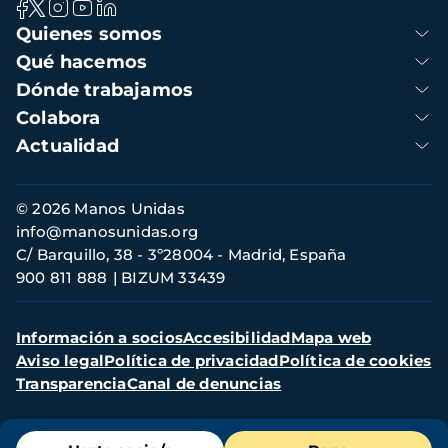
Navegación
Quienes somos
principal
Qué hacemos
Dónde trabajamos
Colabora
Actualidad
Información
© 2026 Manos Unidas
de
info@manosunidas.org
contacto
C/ Barquillo, 38 - 3º28004 - Madrid, España
900 811 888
BIZUM 33439
Menú
Información a socios
Accesibilidad
Mapa web
secundario
Aviso legal
Política de privacidad
Política de cookies
Transparencia
Canal de denuncias
Menú