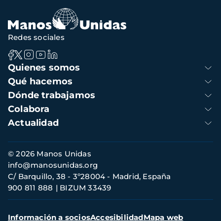
Redes sociales
Navegación
Quienes somos
principal
Qué hacemos
Dónde trabajamos
Colabora
Actualidad
Información
© 2026 Manos Unidas
de
info@manosunidas.org
contacto
C/ Barquillo, 38 - 3º28004 - Madrid, España
900 811 888
BIZUM 33439
Menú
Información a socios
Accesibilidad
Mapa web