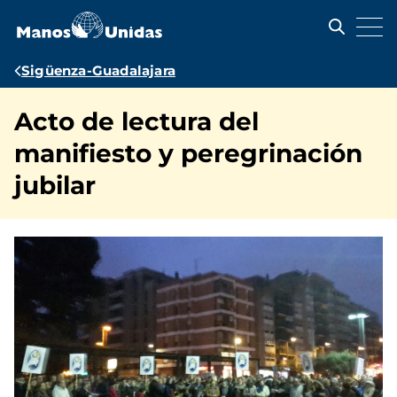
Pasar
al
contenido
principal
Ruta
Sigüenza-Guadalajara
de
Acto de lectura del
navegación
manifiesto y peregrinación
jubilar