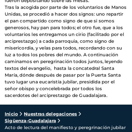
fueron depositando sobre las mesas.
Tras la acogida por parte de los voluntarios de Manos
Unidas, se procedió a hacer dos signos: uno repartir
el pan compartido como signo de que si somos
generosos, hay pan para todos; el otro fue, que a los
voluntarios les entregamos un cirio (facilitado por el
arciprestazgo) a cada parroquia, como signo de
misericordia, y velas para todos, recordando con su
luz a todos los pobres del mundo. A continuación
caminamos en peregrinación todos juntos, leyendo
textos del evangelio, hasta la concatedral Santa
María, dónde después de pasar por la Puerta Santa
tuvo lugar una eucaristía jubilar, presidida por el
señor obispo y concelebrada por todos los
sacerdotes del arciprestazgo de Guadalajara.
Ruta
Inicio
Nuestras delegaciones
Sigüenza-Guadalajara
de
Acto de lectura del manifiesto y peregrinación jubilar
navegación